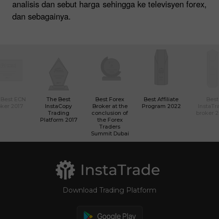
analisis dan sebut harga sehingga ke televisyen forex,
dan sebagainya.
 Best ECN
The Best
Best Forex
Best Affiliate
Best
ker 2017
InstaCopy
Broker at the
Program 2022
InstaTr
Trading
conclusion of
broker 
Platform 2017
the Forex
Traders
Summit Dubai
Download Trading Platform