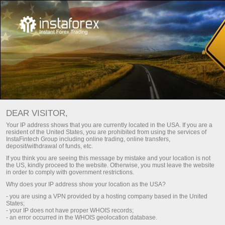
KOMUNITI FOREX
Muat turun platform dagangan Metatrader
DEAR VISITOR,
Your IP address shows that you are currently located in the USA. If you are a
resident of the United States, you are prohibited from using the services of
InstaFintech Group including online trading, online transfers,
deposit/withdrawal of funds, etc.
If you think you are seeing this message by mistake and your location is not
the US, kindly proceed to the website. Otherwise, you must leave the website
in order to comply with government restrictions.
Why does your IP address show your location as the USA?
- you are using a VPN provided by a hosting company based in the United
States;
- your IP does not have proper WHOIS records;
- an error occurred in the WHOIS geolocation database.