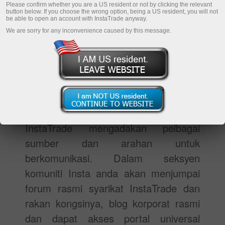
Please confirm whether you are a US resident or not by clicking the relevant
button below. If you choose the wrong option, being a US resident, you will not
be able to open an account with InstaTrade anyway.
We are sorry for any inconvenience caused by this message.
Seksyen komuniti Insta adalah salah
satu cara untuk pedagang yang
berminat dalam komunikasi
berterusan,berkongsi maklumat dan
pengalaman dengan pedagang yang
lain. Teristimewa untuk mereka
InstaTrade mengadakan pelbagai
sumber dan arahan untuk
berkomunikasi. Dalam seksyen
komuniti Insta anda akan menjumpai
forum rasmi syarikat InstaTrade dan
rakan kongsinya, blog korporat rasmi
dan dapat akses portal universal