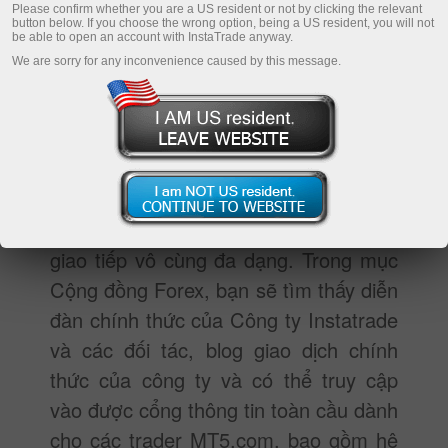
Please confirm whether you are a US resident or not by clicking the relevant
button below. If you choose the wrong option, being a US resident, you will not
be able to open an account with InstaTrade anyway.
We are sorry for any inconvenience caused by this message.
Mục cộng đồng Insta dành cho những
trader muốn liên tục trao đổi và chia sẻ
thông tin cũng như kinh nghiệm với các
trader khác. Instatrade đặc biệt phát
triển cho họ những hướng và nguồn
giao tiếp vô cùng đa dạng. Trong mục
Cộng đồng Forex, bạn sẽ tìm thấy diễn
đàn chính thức của Công ty Instatrade
và các đối tác, blog giao dịch chính
thức của công ty và có thể truy cập
vào được cổng thông tin toàn cầu dành
cho các trader
MT5.com
, bao gồm hệ