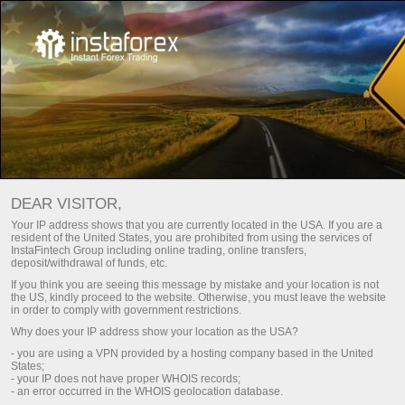
CỘNG ĐỒNG FOREX
Mở tài khoản giao dịch
DEAR VISITOR,
Mở tài khoản demo
Your IP address shows that you are currently located in the USA. If you are a
resident of the United States, you are prohibited from using the services of
InstaFintech Group including online trading, online transfers,
deposit/withdrawal of funds, etc.
If you think you are seeing this message by mistake and your location is not
the US, kindly proceed to the website. Otherwise, you must leave the website
in order to comply with government restrictions.
Why does your IP address show your location as the USA?
- you are using a VPN provided by a hosting company based in the United
States;
- your IP does not have proper WHOIS records;
- an error occurred in the WHOIS geolocation database.