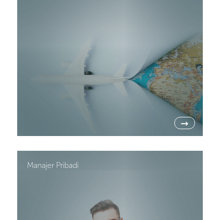
→
Manajer Pribadi