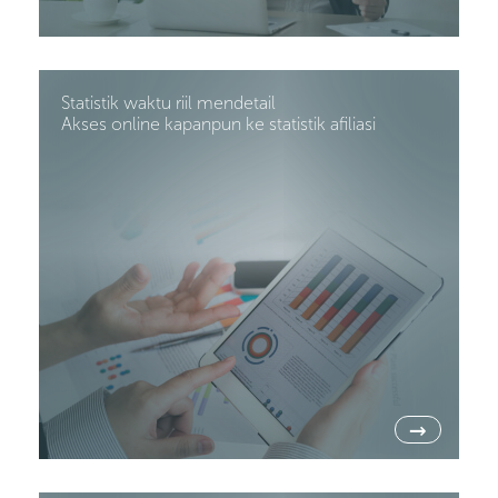
Statistik waktu riil mendetail
Akses online kapanpun ke statistik afiliasi
→