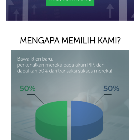
MENGAPA MEMILIH KAMI?
Bawa klien baru,
perkenalkan mereka pada akun PIP, dan
dapatkan 50% dari transaksi sukses mereka!