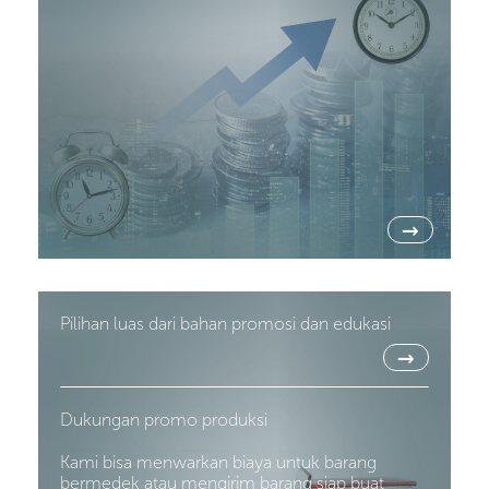
→
Pilihan luas dari bahan promosi dan edukasi
→
Dukungan promo produksi
Kami bisa menwarkan biaya untuk barang
bermedek atau mengirim barang siap buat