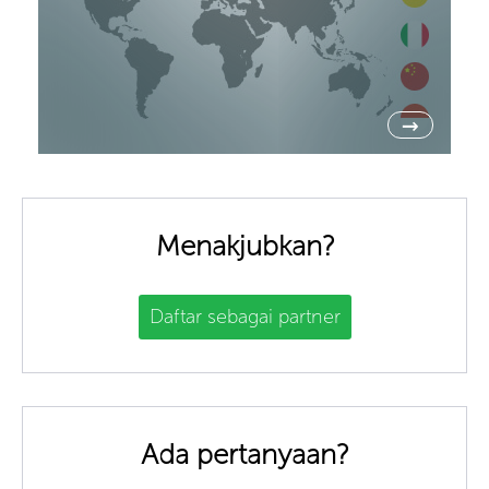
→
Menakjubkan?
Daftar sebagai partner
Ada pertanyaan?