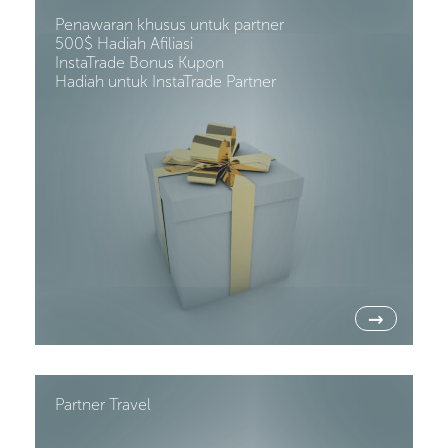
Penawaran khusus untuk partner
500$ Hadiah Afiliasi
InstaTrade Bonus Kupon
Hadiah untuk InstaTrade Partner
→
Partner Travel