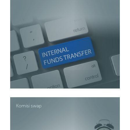
Komisi swap