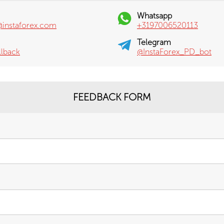
Whatsapp
@instaforex.com
+3197006520113
Telegram
llback
@InstaForex_PD_bot
FEEDBACK FORM