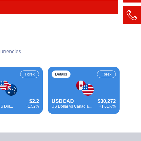
urrencies
Forex
Details
Forex
$2.2
USDCAD
$30,272
S Dol...
+1.52%
US Dollar vs Canadia...
+1.61%%