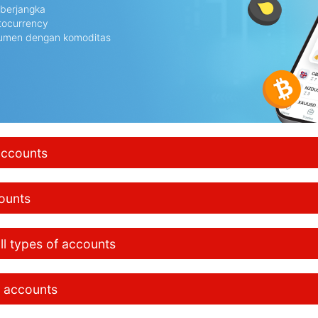
berjangka
tocurrency
rumen dengan komoditas
accounts
counts
ll types of accounts
f accounts