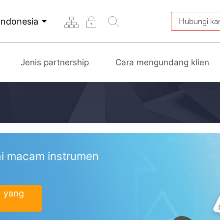
Indonesia
Hubungi ka
Jenis partnership
Cara mengundang klien
i macam instrumen
+ yang