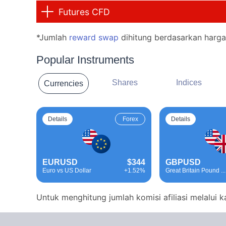
Futures CFD
*Jumlah
reward swap
dihitung berdasarkan harga 
Popular Instruments
Shares
Indices
Currencies
Details
Forex
Details
EURUSD
$344
GBPUSD
Euro vs US Dollar
+1.52%
Great Britain Pound ...
Untuk menghitung jumlah komisi afiliasi melalui ka