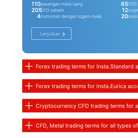
110
65
pasangan mata uang
CFD 
205
12
CFD saham
cryp
4
20
instrumen dengan logam mulia
inst
Lanjutkan
Forex trading terms for Insta.Standard 
Forex trading terms for Insta.Eurica ac
Cryptocurrency CFD trading terms for a
CFD, Metal trading terms for all types o