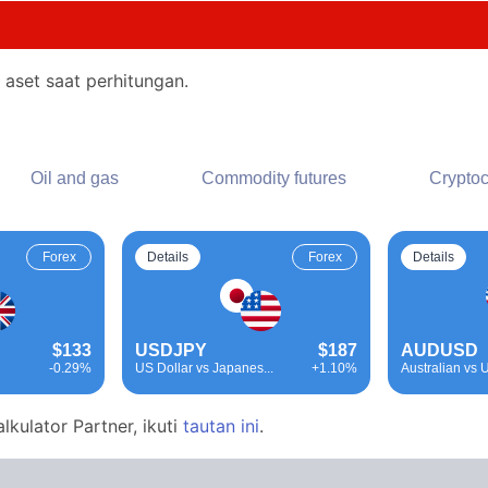
aset saat perhitungan.
Oil and gas
Commodity futures
Cryptoc
Forex
Details
Forex
Details
$133
USDJPY
$187
AUDUSD
-0.29%
US Dollar vs Japanes...
+1.10%
Australian vs U
lkulator Partner, ikuti
tautan ini
.