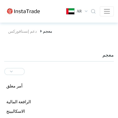
AR
معجم
دعم إنستافوركس
معجم
أمر معلق
الرافعة المالية
الاسكالبينج