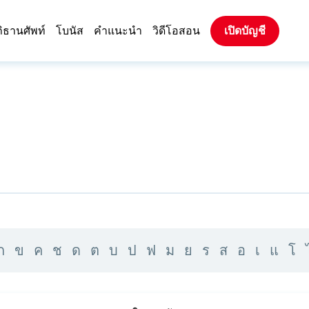
ิธานศัพท์
โบนัส
คำแนะนำ
วิดีโอสอน
เปิดบัญชี
ก
ข
ค
ช
ด
ต
บ
ป
ฟ
ม
ย
ร
ส
อ
เ
แ
โ