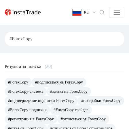
RU
Результаты поиска
(20)
#ForexCopy
#подписаться на ForexCopy
#ForexCopy-система
#заявка на ForexCopy
#подтверждение подписки ForexCopy
#настройки ForexCopy
#ForexCopy подпичик
#ForexCopy трейдер
#регистрация в ForexCopy
#отписаться от ForexCopy
#отказ от ForexCopy
#отписаться от ForexCopy-трейдера