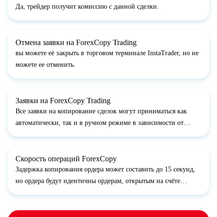
Да, трейдер получит комиссию с данной сделки.
Отмена заявки на ForexCopy Trading
вы можете её закрыть в торговом терминале InstaTrader, но не
можете ее отменить.
Заявки на ForexCopy Trading
Все заявки на копирование сделок могут приниматься как
автоматически, так и в ручном режиме в зависимости от
предпочтений ForexCopy-трейдера. Если заявка не была
одобрена в течение 72 часов (3 суток), то она отменяется
автоматически....
Скорость операций ForexCopy
Задержка копирования ордера может составить до 15 секунд,
но ордера будут идентичны ордерам, открытым на счёте
трейдера.