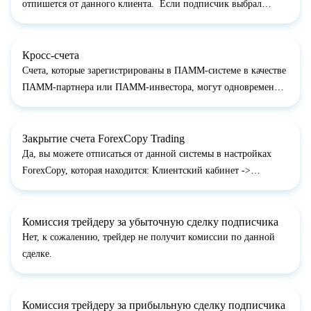
отпишется от данного клиента. Если подписчик выбрал
каждодневный метод оплаты "Цена за день подписки", то
трейдер будет получать комиссию каждый день в 23:30
GMT+3....
Кросс-счета
Счета, которые зарегистрированы в ПАММ-системе в качестве
ПАММ-партнера или ПАММ-инвестора, могут одновременно
быть зарегистрированы и в ForexCopy-системе в роли любого
участника (ForexCopy-подписчика, ForexCopy-трейдера или
того и другого...
Закрытие счета ForexCopy Trading
Да, вы можете отписаться от данной системы в настройках
ForexCopy, которая находится: Клиентский кабинет ->
ForexCopy-Система-> Профайл-> Деактивация счета....
Комиссия трейдеру за убыточную сделку подписчика
Нет, к сожалению, трейдер не получит комиссии по данной
сделке.
Комиссия трейдеру за прибыльную сделку подписчика