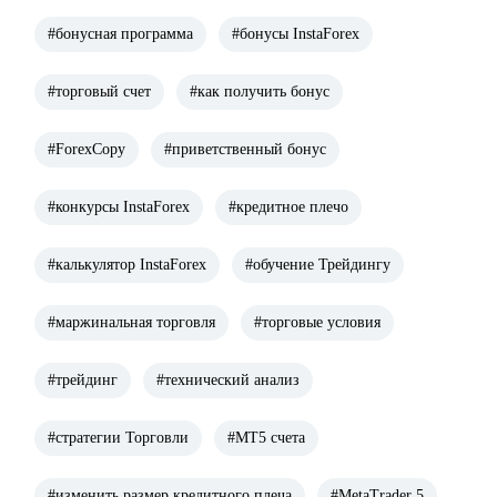
#бонусная программа
#бонусы InstaForex
#торговый счет
#как получить бонус
#ForexCopy
#приветственный бонус
#конкурсы InstaForex
#кредитное плечо
#калькулятор InstaForex
#обучение Трейдингу
#маржинальная торговля
#торговые условия
#трейдинг
#технический анализ
#стратегии Торговли
#МТ5 счета
#изменить размер кредитного плеча
#MetaTrader 5