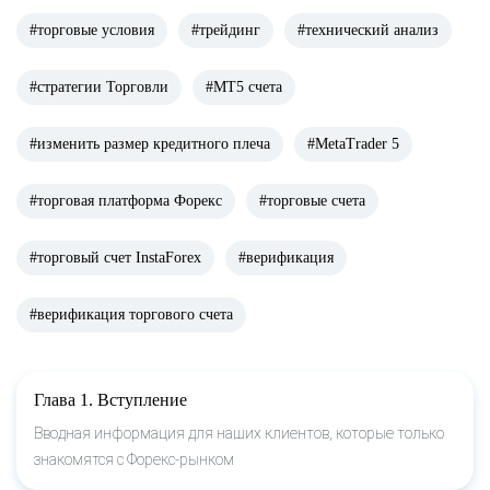
#торговые условия
#трейдинг
#технический анализ
#стратегии Торговли
#МТ5 счета
#изменить размер кредитного плеча
#MetaTrader 5
#торговая платформа Форекс
#торговые счета
#торговый счет InstaForex
#верификация
#верификация торгового счета
Глава 1. Вступление
Вводная информация для наших клиентов, которые только
знакомятся с Форекс-рынком