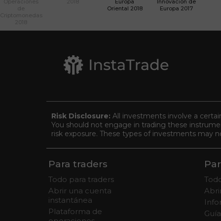
Operaciones
2018
Europa
Innovación de
de
Oriental 2018
Europa 2017
Criptomonedas
2018
Risk Disclosure:
All investments involve a certai
You should not engage in trading these instrument
risk exposure. These types of investments may not 
Para traders
Par
Todo para traders
Todo
Abrir una cuenta
Abr
instantánea
Info
Plataforma de
Guía
operaciones