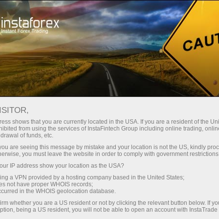
stantánea de la cuenta
Plataforma comercial
Para principiantes
Para Socios
Servicios de e
ISITOR,
ess shows that you are currently located in the USA. If you are a resident of the Uni
ibited from using the services of InstaFintech Group including online trading, online
lectrónico,
drawal of funds, etc.
k you are seeing this message by mistake and your location is not the US, kindly pro
herwise, you must leave the website in order to comply with government restrictions
ur IP address show your location as the USA?
sing a VPN provided by a hosting company based in the United States;
oes not have proper WHOIS records;
occurred in the WHOIS geolocation database.
irm whether you are a US resident or not by clicking the relevant button below. If y
ption, being a US resident, you will not be able to open an account with InstaTrad