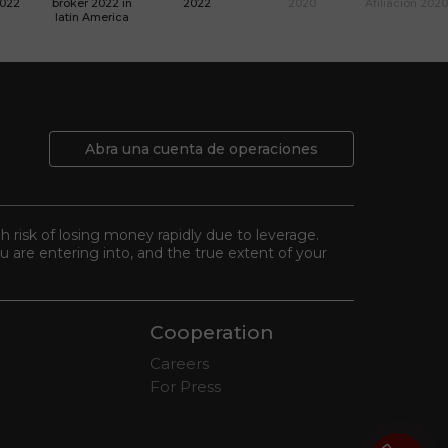
2022
broker 2022 in
2022
2020
Afiliación 2020
latin America
Abra una cuenta de operaciones
gh risk of losing money rapidly due to leverage.
 are entering into, and the true extent of your
Cooperation
Careers
For Press