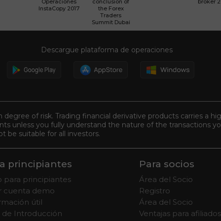
Operaciones
conclusion of
broker 
InstaCopy 2017
the Forex
Traders
Summit Dubai
Descargue plataforma de operaciones
n degree of risk. Trading financial derivative products carries a hi
s unless you fully understand the nature of the transactions you
be suitable for all investors.
a principiantes
Para socios
 para principiantes
Área del Socio
ir cuenta demo
Registro
rmación útil
Área del Socio
 de Introducción
Ventajas para afiliados