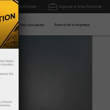
Depositar/Retirar
Ingresar al Área Personal
mpresa
Haz una pausa
Acerca de la empresa
ted States,
 transfers,
ceed to the
.
ou choose
e anyway.