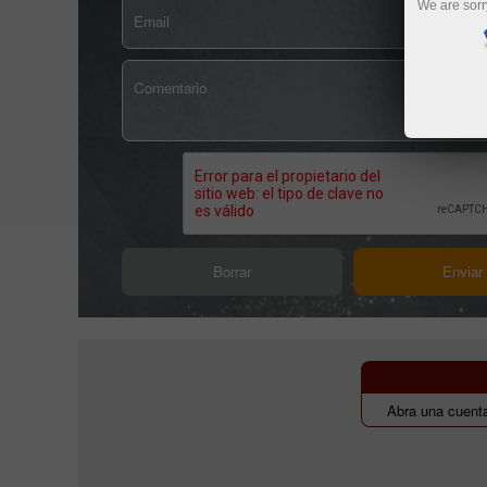
We are sorr
Abra una cuenta