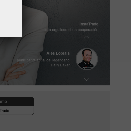
Vladimir Moravcik
InstaTrade
está orgulloso de la cooperación
Dos veces campeón mundial de
Enfusion 2017/2018
Ales Loprais
participante anual del legendario
Rally Dakar
Viswanathan Anand
15° Campeón Mundial de Ajedrez
demo
Trade
Vladimir Moravcik
Dos veces campeón mundial de
Enfusion 2017/2018