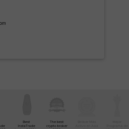
com
Best
The best
Bróker Más
Mejor
ade
InstaTrade
crypto broker
Activo en Asia
Programa de