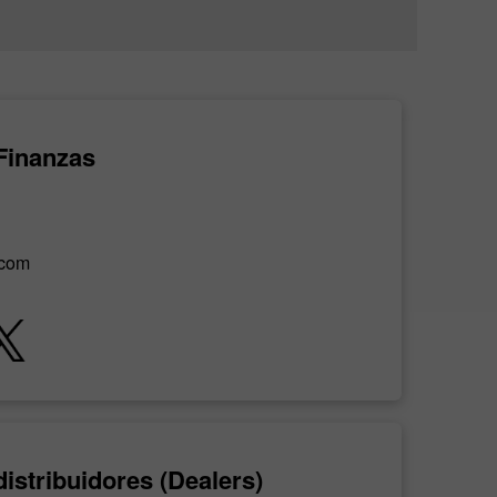
Ales Loprais
participante anual del legendario
Rally Dakar
Finanzas
.com
istribuidores (Dealers)