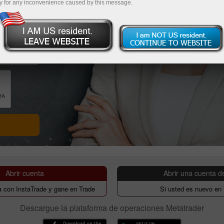
y for any inconvenience caused by this message.
Abrir cuenta
Abrir una cuenta 
 con InstaTrade y gane en Trade
Si usted es nuevo en 
Descargue la plataforma de operaciones Metatrader