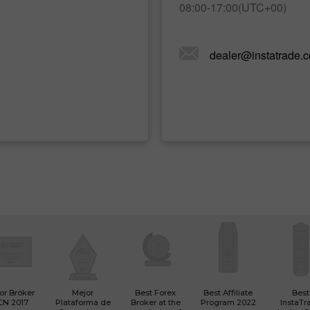
08:00-17:00(UTC+00)
dealer@instatrade.
or Bróker
Mejor
Best Forex
Best Affiliate
Best
CN 2017
Plataforma de
Broker at the
Program 2022
InstaTr