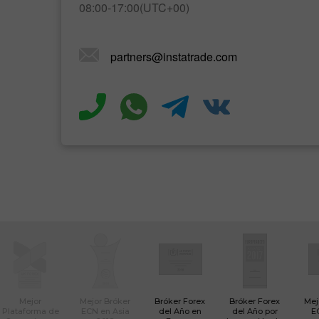
08:00-17:00(UTC+00)
partners@instatrade.com
Mejor
Mejor Bróker
Bróker Forex
Bróker Forex
Mej
Plataforma de
ECN en Asia
del Año en
del Año por
E