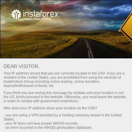
ШОТ МОНИТОРИНГІ 71921584 -
DEAR VISITOR,
Your IP address shows that you are currently located in the USA. If you are a
000000019
resident of the United States, you are prohibited from using the services of
InstaFintech Group including online trading, online transfers,
deposit/withdrawal of funds, etc.
If you think you are seeing this message by mistake and your location is not
the US, kindly proceed to the website. Otherwise, you must leave the website
in order to comply with government restrictions.
Простой
Продвинутый
Why does your IP address show your location as the USA?
СЧЕТ
ПРОЕКТ
- you are using a VPN provided by a hosting company based in the United
States;
71921584
000000019
- your IP does not have proper WHOIS records;
ЗАРЕГИСТРИРОВАН
- an error occurred in the WHOIS geolocation database.
ТИП СЧЕТА