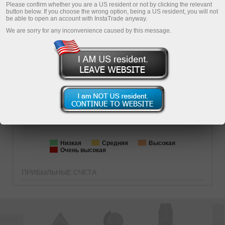
1516
дней
ForexCopy
PIP
Please confirm whether you are a US resident or not by clicking the relevant
button below. If you choose the wrong option, being a US resident, you will not
Копирование
be able to open an account with InstaTrade anyway.
We are sorry for any inconvenience caused by this message.
БАЛАНС
СРЕДСТВА
-2299.34
1267.66
СУММАРНАЯ ПРИБЫЛЬ
-70.48%
АГРЕССИВНОСТЬ ТОРГОВЛИ
Loading...
Низкая
Средняя
Высокая
Очень высокая
ПРИБЫЛЬНЫЕ СЧЕТА